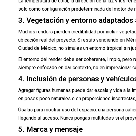
La temperatura de color, la dirección de la luz y los ref
solo como configuración predeterminada del motor de r
3. Vegetación y entorno adaptados a
Muchos renders pierden credibilidad por incluir vegetac
ubicación real del proyecto. Si estás vendiendo en Mér
Ciudad de México, no simules un entorno tropical sin jus
El entorno del render debe ser coherente, limpio, pero
siempre enfocado en dar contexto, no en impresionar co
4. Inclusión de personas y vehículos
Agregar figuras humanas puede dar escala y vida a la im
en poses poco naturales o en proporciones incorrectas,
Úsalas para mostrar uso del espacio: una persona salien
llegando al acceso. Nunca pongas multitudes si el proyec
5. Marca y mensaje