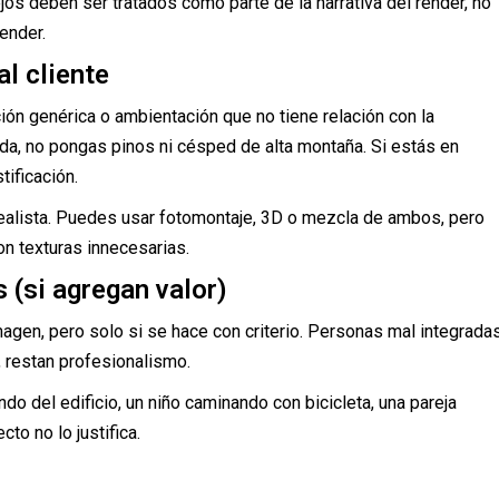
lejos deben ser tratados como parte de la narrativa del render, no
ender.
l cliente
ión genérica o ambientación que no tiene relación con la
ida, no pongas pinos ni césped de alta montaña. Si estás en
tificación.
 realista. Puedes usar fotomontaje, 3D o mezcla de ambos, pero
n texturas innecesarias.
 (si agregan valor)
agen, pero solo si se hace con criterio. Personas mal integradas
 restan profesionalismo.
do del edificio, un niño caminando con bicicleta, una pareja
to no lo justifica.